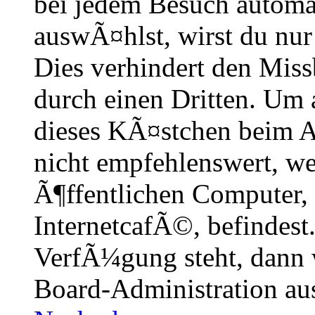
bei jedem Besuch automa
auswÃ¤hlst, wirst du nur
Dies verhindert den Mis
durch einen Dritten. Um 
dieses KÃ¤stchen beim A
nicht empfehlenswert, w
Ã¶ffentlichen Computer,
InternetcafÃ©, befindest
VerfÃ¼gung steht, dann 
Board-Administration aus