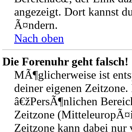
angezeigt. Dort kannst du
Ã¤ndern.
Nach oben
Die Forenuhr geht falsch!
MÃ¶glicherweise ist entsp
deiner eigenen Zeitzone. 
â€žPersÃ¶nlichen Bereic
Zeitzone (MitteleuropÃ¤is
Zeitzone kann dabei nur 