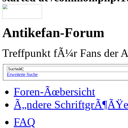
Antikefan-Forum
Treffpunkt fÃ¼r Fans der A
Erweiterte Suche
Foren-Ãœbersicht
Ã„ndere SchriftgrÃ¶ÃŸ
FAQ