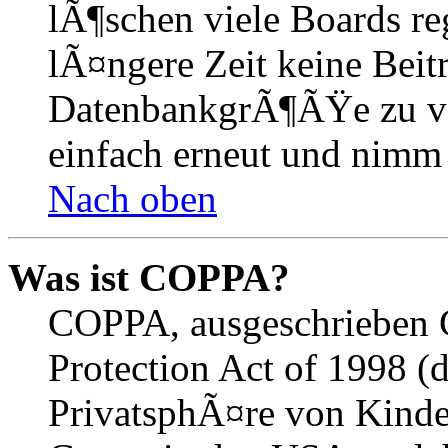
lÃ¶schen viele Boards r
lÃ¤ngere Zeit keine Beit
DatenbankgrÃ¶ÃŸe zu ver
einfach erneut und nimm 
Nach oben
Was ist COPPA?
COPPA, ausgeschrieben C
Protection Act of 1998 (
PrivatsphÃ¤re von Kinder