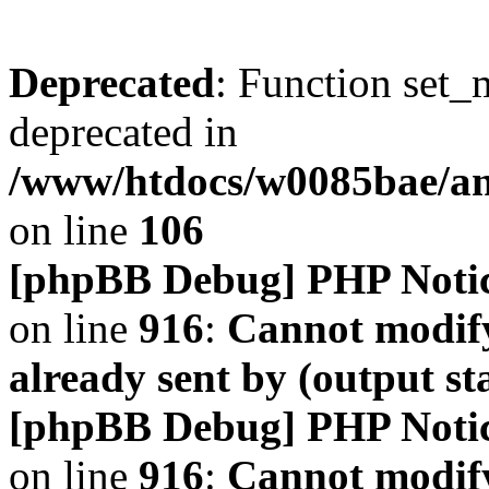
Deprecated
: Function set_
deprecated in
/www/htdocs/w0085bae/a
on line
106
[phpBB Debug] PHP Noti
on line
916
:
Cannot modify
already sent by (output s
[phpBB Debug] PHP Noti
on line
916
:
Cannot modify