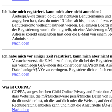
Ich habe mich registriert, kann mich aber nicht anmelden!
ÃœberprÃ¼fe zuerst, ob du den richtigen Benutzernamen und d
angegeben hast, dass du unter 13 Jahre alt bist, musst du bzw. 
Benutzerkonto vielleicht aktiviert werden. Bei einigen Boards 
der Registrierung wurde dir mitgeteilt, ob eine Aktivierung nÃ
Adresse korrekt eingegeben hast oder die E-Mail von einem Spa
Administrator.
Nach oben
Ich habe mich vor einiger Zeit registriert, kann mich aber nich
Versuche zuerst, die E-Mail zu finden, die dir bei der Regist
aus verschieden GrÃ¼nden deaktiviert oder gelÃ¶scht hat. A
DatenbankgrÃ¶ÃŸe zu verringern. Registriere dich einfach ern
Nach oben
Was ist COPPA?
COPPA, ausgeschrieben Child Online Privacy and Protection Ac
dass Websites, die mÃ¶glicherweise persÃ¶nliche Daten von K
du dir unsicher bist, ob dies auf dich oder die Website, auf der
Rechtsberatung anbieten kann und nicht die Anlaufstelle fÃ¼r 
Nach oben