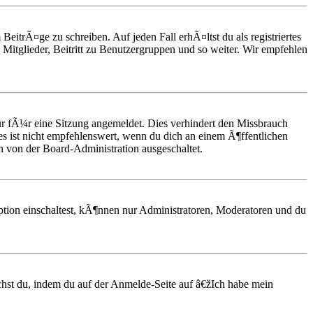
BeitrÃ¤ge zu schreiben. Auf jeden Fall erhÃ¤ltst du als registriertes
Mitglieder, Beitritt zu Benutzergruppen und so weiter. Wir empfehlen
 fÃ¼r eine Sitzung angemeldet. Dies verhindert den Missbrauch
 ist nicht empfehlenswert, wenn du dich an einem Ã¶ffentlichen
h von der Board-Administration ausgeschaltet.
ption einschaltest, kÃ¶nnen nur Administratoren, Moderatoren und du
chst du, indem du auf der Anmelde-Seite auf â€žIch habe mein