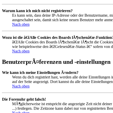
Warum kann ich mich nicht registrieren?
Es kann sein, dass deine IP-Adresse oder der Benutzername, 
ausgeschaltet sein, damit sich keine neuen Benutzer mehr anm
Nach oben
Wozu ist die â€žAlle Cookies des Boards lÃ¶schenâ€œ-Funktion
â€žAlle Cookies des Boards lÃ¶schenâ€œ lÃ¶scht die Cookies,
wie beispielsweise den â€žGelesenâ€œ-Status â€“ sofern von d
Nach oben
BenutzerprÃ¤ferenzen und -einstellungen
Wie kann ich meine Einstellungen Ã¤ndern?
Wenn du dich registriert hast, werden alle deine Einstellunge
auf der Seite angezeigt. Dort kannst du alle deine Einstellunge
Nach oben
Die Forenuhr geht falsch!
MÃ¶glicherweise ist entspricht die angezeigte Zeit nicht deine
...) festlegen. Die Zeitzone kann dabei nur von registrierten Ben
Nach oben