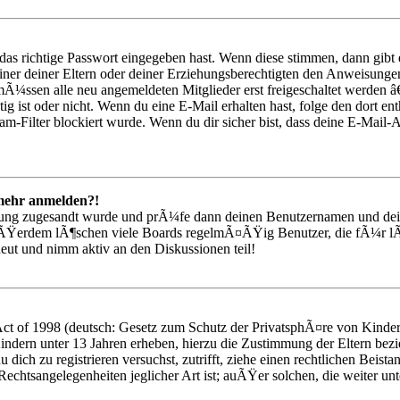
as richtige Passwort eingegeben hast. Wenn diese stimmen, dann gib
einer deiner Eltern oder deiner Erziehungsberechtigten den Anweisungen 
mÃ¼ssen alle neu angemeldeten Mitglieder erst freigeschaltet werden â€
¶tig ist oder nicht. Wenn du eine E-Mail erhalten hast, folge den dort
m-Filter blockiert wurde. Wenn du dir sicher bist, dass deine E-Mail-
t mehr anmelden?!
rierung zugesandt wurde und prÃ¼fe dann deinen Benutzernamen und dei
uÃŸerdem lÃ¶schen viele Boards regelmÃ¤ÃŸig Benutzer, die fÃ¼r lÃ
eut und nimm aktiv an den Diskussionen teil!
t of 1998 (deutsch: Gesetz zum Schutz der PrivatsphÃ¤re von Kindern 
indern unter 13 Jahren erheben, hierzu die Zustimmung der Eltern bez
 du dich zu registrieren versuchst, zutrifft, ziehe einen rechtlichen Bei
Rechtsangelegenheiten jeglicher Art ist; auÃŸer solchen, die weiter un