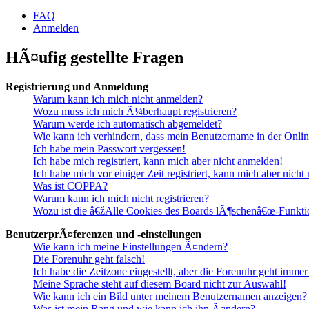
FAQ
Anmelden
HÃ¤ufig gestellte Fragen
Registrierung und Anmeldung
Warum kann ich mich nicht anmelden?
Wozu muss ich mich Ã¼berhaupt registrieren?
Warum werde ich automatisch abgemeldet?
Wie kann ich verhindern, dass mein Benutzername in der Onlin
Ich habe mein Passwort vergessen!
Ich habe mich registriert, kann mich aber nicht anmelden!
Ich habe mich vor einiger Zeit registriert, kann mich aber nich
Was ist COPPA?
Warum kann ich mich nicht registrieren?
Wozu ist die â€žAlle Cookies des Boards lÃ¶schenâ€œ-Funkti
BenutzerprÃ¤ferenzen und -einstellungen
Wie kann ich meine Einstellungen Ã¤ndern?
Die Forenuhr geht falsch!
Ich habe die Zeitzone eingestellt, aber die Forenuhr geht immer
Meine Sprache steht auf diesem Board nicht zur Auswahl!
Wie kann ich ein Bild unter meinem Benutzernamen anzeigen?
Was ist mein Rang und wie kann ich ihn Ã¤ndern?