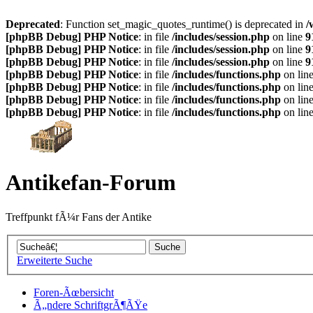
Deprecated
: Function set_magic_quotes_runtime() is deprecated in
/
[phpBB Debug] PHP Notice
: in file
/includes/session.php
on line
9
[phpBB Debug] PHP Notice
: in file
/includes/session.php
on line
9
[phpBB Debug] PHP Notice
: in file
/includes/session.php
on line
9
[phpBB Debug] PHP Notice
: in file
/includes/functions.php
on lin
[phpBB Debug] PHP Notice
: in file
/includes/functions.php
on lin
[phpBB Debug] PHP Notice
: in file
/includes/functions.php
on lin
[phpBB Debug] PHP Notice
: in file
/includes/functions.php
on lin
Antikefan-Forum
Treffpunkt fÃ¼r Fans der Antike
Erweiterte Suche
Foren-Ãœbersicht
Ã„ndere SchriftgrÃ¶ÃŸe