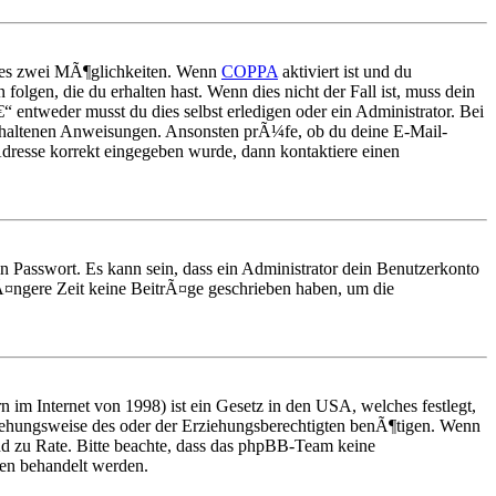
t es zwei MÃ¶glichkeiten. Wenn
COPPA
aktiviert ist und du
folgen, die du erhalten hast. Wenn dies nicht der Fall ist, muss dein
“ entweder musst du dies selbst erledigen oder ein Administrator. Bei
 enthaltenen Anweisungen. Ansonsten prÃ¼fe, ob du deine E-Mail-
Adresse korrekt eingegeben wurde, dann kontaktiere einen
n Passwort. Es kann sein, dass ein Administrator dein Benutzerkonto
¤ngere Zeit keine BeitrÃ¤ge geschrieben haben, um die
im Internet von 1998) ist ein Gesetz in den USA, welches festlegt,
iehungsweise des oder der Erziehungsberechtigten benÃ¶tigen. Wenn
stand zu Rate. Bitte beachte, dass das phpBB-Team keine
ten behandelt werden.