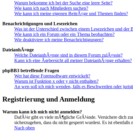
Warum bekomme ich bei der Suche eine leere Seite?
Wie kann ich nach Mitgliedern suchen?
Wie kann ich meine eigenen BeitrÃ¤ge und Themen finden?
Benachrichtigungen und Lesezeichen
Was ist der Unterschied zwischen einem Lesezeichen und der
Wie kann ich ein Forum oder ein Thema beobachten?
Wie deaktiviere ich meine Benachrichtigungen?
DateianhÃ¤nge
Welche DateianhÃ¤nge sind in diesem Forum zulÃ¤ssig?
Kann ich eine Ãœbersicht all meiner DateianhÃ¤nge erhalten?
phpBB3 betreffende Fragen
Wer hat diese Forensoftware entwickelt?
Warum ist Funktion x oder y nicht enthalten?
An wen soll ich mich wenden, falls es Beschwerden oder juris
Registrierung und Anmeldung
Warum kann ich mich nicht anmelden?
DafÃ¼r gibt es viele mÃ¶gliche GrÃ¼nde. Versichere dich zunÃ
sicherzugehen, dass du nicht gesperrt wurdest. Es ist ebenfall
Nach oben