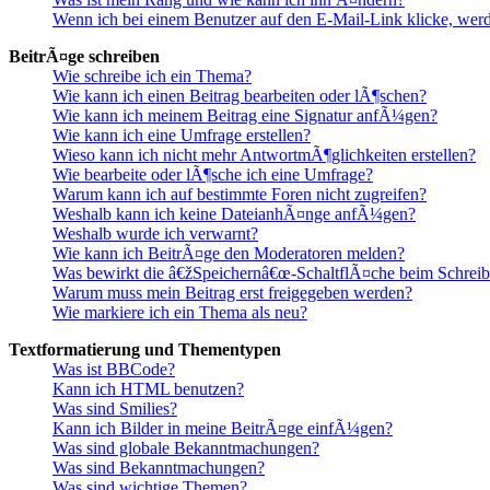
Wenn ich bei einem Benutzer auf den E-Mail-Link klicke, werd
BeitrÃ¤ge schreiben
Wie schreibe ich ein Thema?
Wie kann ich einen Beitrag bearbeiten oder lÃ¶schen?
Wie kann ich meinem Beitrag eine Signatur anfÃ¼gen?
Wie kann ich eine Umfrage erstellen?
Wieso kann ich nicht mehr AntwortmÃ¶glichkeiten erstellen?
Wie bearbeite oder lÃ¶sche ich eine Umfrage?
Warum kann ich auf bestimmte Foren nicht zugreifen?
Weshalb kann ich keine DateianhÃ¤nge anfÃ¼gen?
Weshalb wurde ich verwarnt?
Wie kann ich BeitrÃ¤ge den Moderatoren melden?
Was bewirkt die â€žSpeichernâ€œ-SchaltflÃ¤che beim Schreibe
Warum muss mein Beitrag erst freigegeben werden?
Wie markiere ich ein Thema als neu?
Textformatierung und Thementypen
Was ist BBCode?
Kann ich HTML benutzen?
Was sind Smilies?
Kann ich Bilder in meine BeitrÃ¤ge einfÃ¼gen?
Was sind globale Bekanntmachungen?
Was sind Bekanntmachungen?
Was sind wichtige Themen?