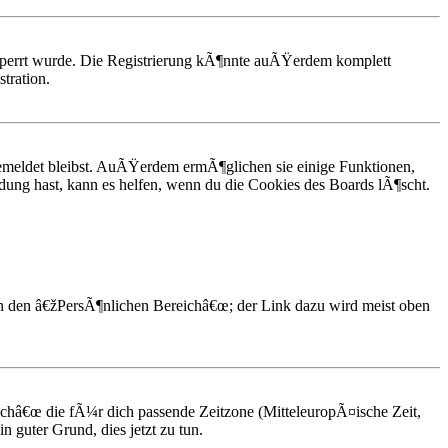
esperrt wurde. Die Registrierung kÃ¶nnte auÃŸerdem komplett
tration.
emeldet bleibst. AuÃŸerdem ermÃ¶glichen sie einige Funktionen,
dung hast, kann es helfen, wenn du die Cookies des Boards lÃ¶scht.
 in den â€žPersÃ¶nlichen Bereichâ€œ; der Link dazu wird meist oben
reichâ€œ die fÃ¼r dich passende Zeitzone (MitteleuropÃ¤ische Zeit,
in guter Grund, dies jetzt zu tun.