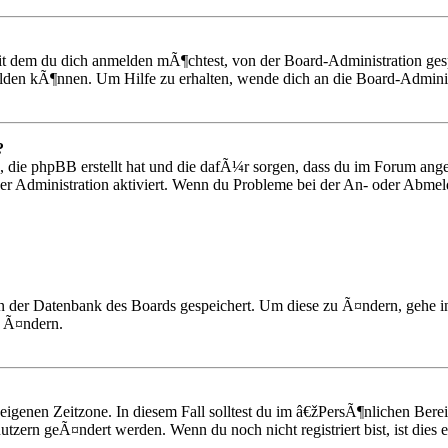
mit dem du dich anmelden mÃ¶chtest, von der Board-Administration g
elden kÃ¶nnen. Um Hilfe zu erhalten, wende dich an die Board-Adminis
?
 die phpBB erstellt hat und die dafÃ¼r sorgen, dass du im Forum ang
er Administration aktiviert. Wenn du Probleme bei der An- oder Abmel
n in der Datenbank des Boards gespeichert. Um diese zu Ã¤ndern, gehe
n Ã¤ndern.
r eigenen Zeitzone. In diesem Fall solltest du im â€žPersÃ¶nlichen Be
utzern geÃ¤ndert werden. Wenn du noch nicht registriert bist, ist dies e