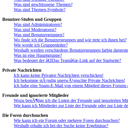
Was sind geschlossene Themen?
Was sind Themen-Symbole?
Benutzer-Stufen und Gruppen
Was sind Administratoren?
Was sind Moderatoren?
Was sind Benutzergruppen?
Wo finde ich die Benutzergruppen und wie trete ich ihnen bei?
Wie werde ich Gruppenleiter?
Weshalb werden verschiedene Benutzergruppen farbig dargestel
Was ist eine Hauptgruppe?
Was bedeutet der â€žDas Teamâ€œ-Link auf der Startseite?
Private Nachrichten
Ich kann keine Privaten Nachrichten verschicken!
Ich bekomme stÃ¤ndig unerwÃ¼nschte Private Nachrichten!
Ich habe eine Spam-E-Mail von einem Mitglied dieses Forums e
Freunde und ignorierte Mitglieder
Wozu benÃ¶tige ich die Listen der Freunde und ignorierten Mit
Wie kann ich Mitglieder zur Liste der Freunde oder zur Liste d
Die Foren durchsuchen
Wie kann ich ein Forum oder mehrere Foren durchsuchen?
Weshalb erhalte ich bei der Suche keine Ergebnisse?