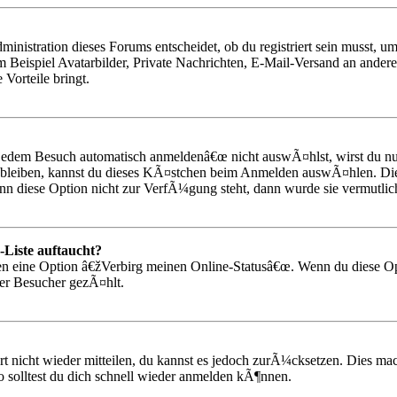
nistration dieses Forums entscheidet, ob du registriert sein musst, um 
 Beispiel Avatarbilder, Private Nachrichten, E-Mail-Versand an andere 
 Vorteile bringt.
dem Besuch automatisch anmeldenâ€œ nicht auswÃ¤hlst, wirst du nur
 bleiben, kannst du dieses KÃ¤stchen beim Anmelden auswÃ¤hlen. Dies
nn diese Option nicht zur VerfÃ¼gung steht, dann wurde sie vermutlic
-Liste auftaucht?
gen eine Option â€žVerbirg meinen Online-Statusâ€œ. Wenn du diese O
rer Besucher gezÃ¤hlt.
rt nicht wieder mitteilen, du kannst es jedoch zurÃ¼cksetzen. Dies ma
 solltest du dich schnell wieder anmelden kÃ¶nnen.