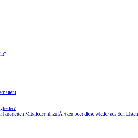
lt?
rhalten!
glieder?
er ignorierten Mitglieder hinzufÃ¼gen oder diese wieder aus den Listen