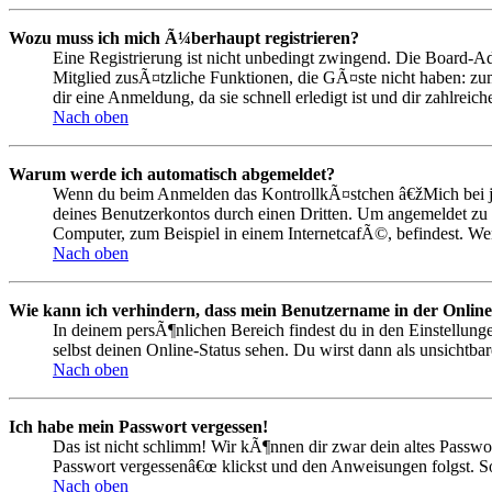
Wozu muss ich mich Ã¼berhaupt registrieren?
Eine Registrierung ist nicht unbedingt zwingend. Die Board-Admi
Mitglied zusÃ¤tzliche Funktionen, die GÃ¤ste nicht haben: zum
dir eine Anmeldung, da sie schnell erledigt ist und dir zahlreiche
Nach oben
Warum werde ich automatisch abgemeldet?
Wenn du beim Anmelden das KontrollkÃ¤stchen â€žMich bei je
deines Benutzerkontos durch einen Dritten. Um angemeldet zu
Computer, zum Beispiel in einem InternetcafÃ©, befindest. We
Nach oben
Wie kann ich verhindern, dass mein Benutzername in der Online
In deinem persÃ¶nlichen Bereich findest du in den Einstellun
selbst deinen Online-Status sehen. Du wirst dann als unsichtba
Nach oben
Ich habe mein Passwort vergessen!
Das ist nicht schlimm! Wir kÃ¶nnen dir zwar dein altes Passwo
Passwort vergessenâ€œ klickst und den Anweisungen folgst. So
Nach oben