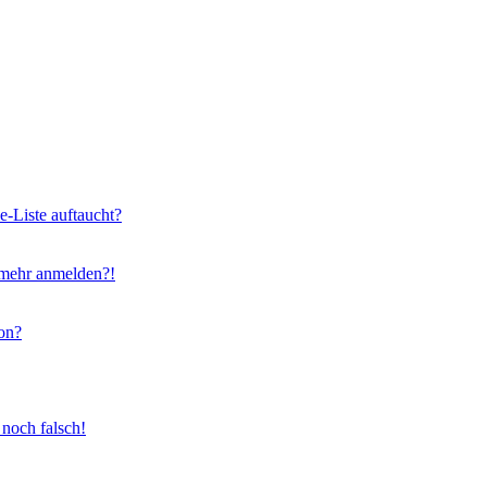
e-Liste auftaucht?
t mehr anmelden?!
on?
 noch falsch!