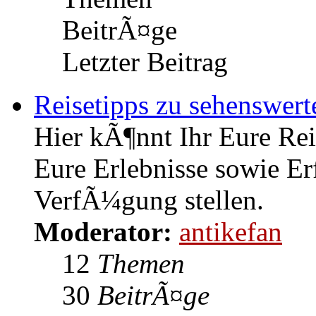
BeitrÃ¤ge
Letzter Beitrag
Reisetipps zu sehenswert
Hier kÃ¶nnt Ihr Eure Rei
Eure Erlebnisse sowie Er
VerfÃ¼gung stellen.
Moderator:
antikefan
12
Themen
30
BeitrÃ¤ge