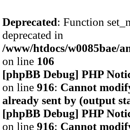
Deprecated
: Function set_
deprecated in
/www/htdocs/w0085bae/a
on line
106
[phpBB Debug] PHP Noti
on line
916
:
Cannot modify
already sent by (output s
[phpBB Debug] PHP Noti
on line
916
:
Cannot modify