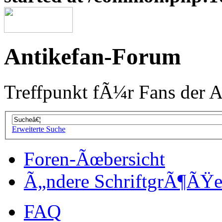
Antikefan-Forum
Treffpunkt fÃ¼r Fans der A
Erweiterte Suche
Foren-Ãœbersicht
Ã„ndere SchriftgrÃ¶ÃŸ
FAQ