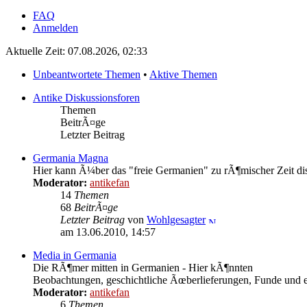
FAQ
Anmelden
Aktuelle Zeit: 07.08.2026, 02:33
Unbeantwortete Themen
•
Aktive Themen
Antike Diskussionsforen
Themen
BeitrÃ¤ge
Letzter Beitrag
Germania Magna
Hier kann Ã¼ber das "freie Germanien" zu rÃ¶mischer Zeit di
Moderator:
antikefan
14
Themen
68
BeitrÃ¤ge
Letzter Beitrag
von
Wohlgesagter
am 13.06.2010, 14:57
Media in Germania
Die RÃ¶mer mitten in Germanien - Hier kÃ¶nnten
Beobachtungen, geschichtliche Ãœberlieferungen, Funde und e
Moderator:
antikefan
6
Themen