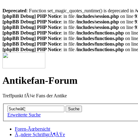
Deprecated
: Function set_magic_quotes_runtime() is deprecated in
/
[phpBB Debug] PHP Notice
: in file
/includes/session.php
on line
9
[phpBB Debug] PHP Notice
: in file
/includes/session.php
on line
9
[phpBB Debug] PHP Notice
: in file
/includes/session.php
on line
9
[phpBB Debug] PHP Notice
: in file
/includes/functions.php
on lin
[phpBB Debug] PHP Notice
: in file
/includes/functions.php
on lin
[phpBB Debug] PHP Notice
: in file
/includes/functions.php
on lin
[phpBB Debug] PHP Notice
: in file
/includes/functions.php
on lin
Antikefan-Forum
Treffpunkt fÃ¼r Fans der Antike
Erweiterte Suche
Foren-Ãœbersicht
Ã„ndere SchriftgrÃ¶ÃŸe