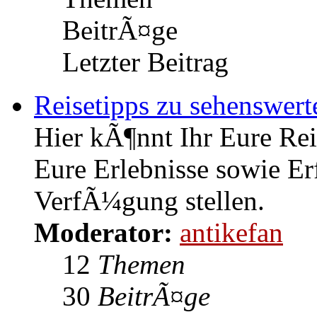
BeitrÃ¤ge
Letzter Beitrag
Reisetipps zu sehenswert
Hier kÃ¶nnt Ihr Eure Rei
Eure Erlebnisse sowie Er
VerfÃ¼gung stellen.
Moderator:
antikefan
12
Themen
30
BeitrÃ¤ge