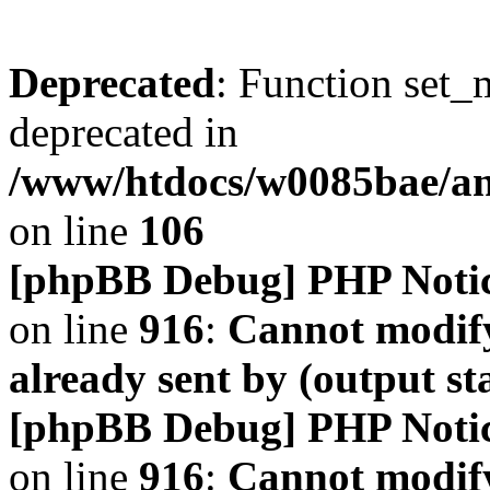
Deprecated
: Function set_
deprecated in
/www/htdocs/w0085bae/a
on line
106
[phpBB Debug] PHP Noti
on line
916
:
Cannot modify
already sent by (output s
[phpBB Debug] PHP Noti
on line
916
:
Cannot modify