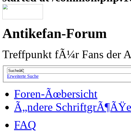
Antikefan-Forum
Treffpunkt fÃ¼r Fans der A
Erweiterte Suche
Foren-Ãœbersicht
Ã„ndere SchriftgrÃ¶ÃŸ
FAQ