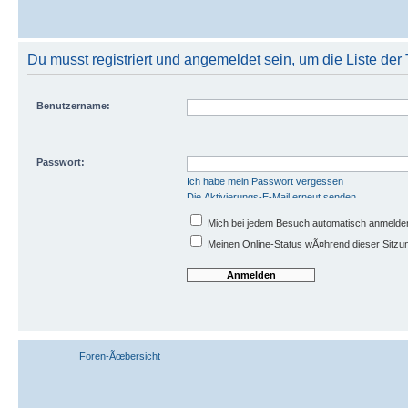
Du musst registriert und angemeldet sein, um die Liste de
Benutzername:
Passwort:
Ich habe mein Passwort vergessen
Die Aktivierungs-E-Mail erneut senden
Mich bei jedem Besuch automatisch anmelde
Meinen Online-Status wÃ¤hrend dieser Sitzu
Foren-Ãœbersicht