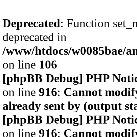
Deprecated
: Function set_
deprecated in
/www/htdocs/w0085bae/a
on line
106
[phpBB Debug] PHP Noti
on line
916
:
Cannot modify
already sent by (output s
[phpBB Debug] PHP Noti
on line
916
:
Cannot modify