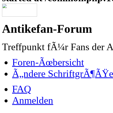
Antikefan-Forum
Treffpunkt fÃ¼r Fans der A
Foren-Ãœbersicht
Ã„ndere SchriftgrÃ¶ÃŸ
FAQ
Anmelden