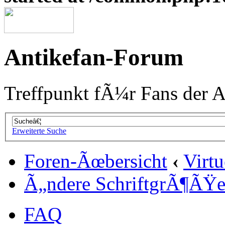
Antikefan-Forum
Treffpunkt fÃ¼r Fans der A
Erweiterte Suche
Foren-Ãœbersicht
‹
Virtu
Ã„ndere SchriftgrÃ¶ÃŸ
FAQ