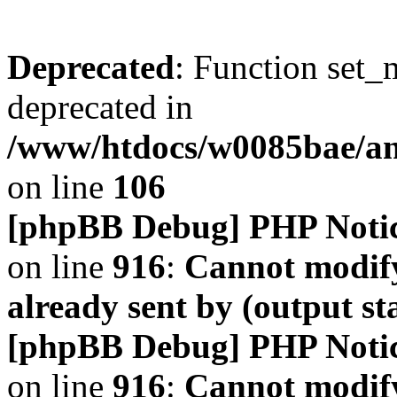
Deprecated
: Function set_
deprecated in
/www/htdocs/w0085bae/a
on line
106
[phpBB Debug] PHP Noti
on line
916
:
Cannot modify
already sent by (output s
[phpBB Debug] PHP Noti
on line
916
:
Cannot modify